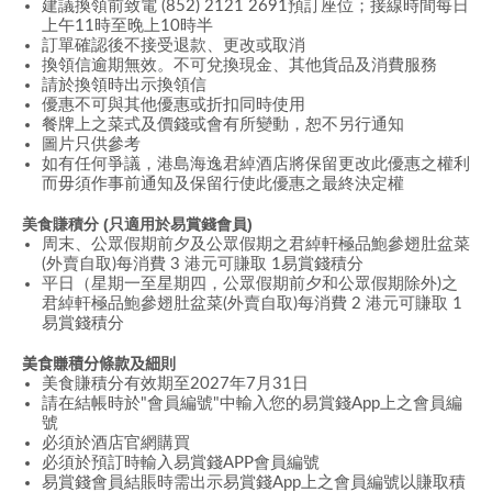
建議換領前致電 (852) 2121 2691預訂座位；接線時間每日
上午11時至晚上10時半
訂單確認後不接受退款、更改或取消
換領信逾期無效。不可兌換現金、其他貨品及消費服務
請於換領時出示換領信
優惠不可與其他優惠或折扣同時使用
餐牌上之菜式及價錢或會有所變動，恕不另行通知
圖片只供參考
如有任何爭議，港島海逸君綽酒店將保留更改此優惠之權利
而毋須作事前通知及保留行使此優惠之最終決定權
美食賺積分
(
只適用於易賞錢會員
)
周末、公眾假期前夕及公眾假期之君綽軒極品鮑參翅肚盆菜
(外賣自取)每消費 3 港元可賺取 1易賞錢積分
平日（星期一至星期四，公眾假期前夕和公眾假期除外)之
君綽軒極品鮑參翅肚盆菜(外賣自取)每消費 2 港元可賺取 1
易賞錢積分
美食賺積分條款及細
則
美食賺積分有效期至2027年7月31日
請在結帳時於"會員編號"中輸入您的易賞錢App上之會員編
號
必須於酒店官網購買
必須於預訂時輸入易賞錢APP會員編號
易賞錢會員結賬時需出示易賞錢App上之會員編號以賺取積