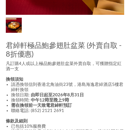
君綽軒極品鮑參翅肚盆菜 (外賣自取 -
8折優惠)
凡訂購4人或以上極品鮑參翅肚盆菜外賣自取，可獲贈指定紅
酒一支
換領須知
請憑換領信到香港北角油街23號，港島海逸君綽酒店5樓君
綽軒換領
換領日期:
由即日起至2026年8月31日
換領時間:
中午
12
時至
晚上
9
時
需在換領前一天致電君綽軒預訂
聯絡電話: (852) 2121 2691
條款及細則
已包括10%服務費