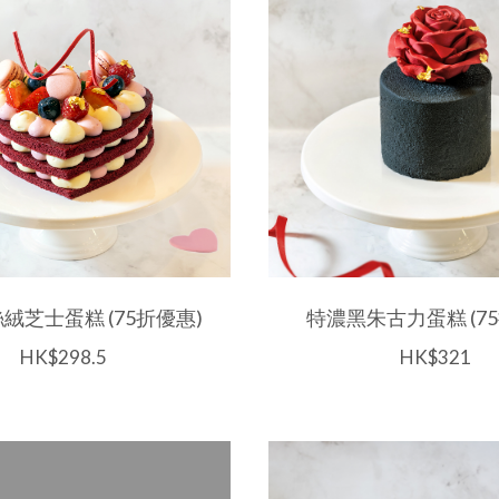
絨芝士蛋糕 (75折優惠)
特濃黑朱古力蛋糕 (7
HK$298.5
HK$321