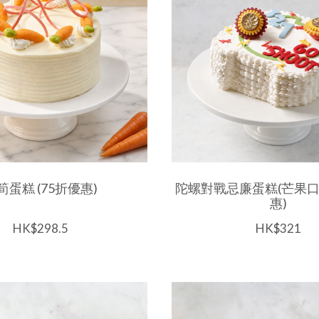
筍蛋糕 (75折優惠)
陀螺對戰忌廉蛋糕(芒果口味
惠)
HK$298.5
HK$321