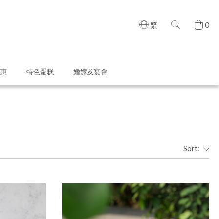
0
繁
惠
特色蛋糕
婚嫁及宴會
Sort: