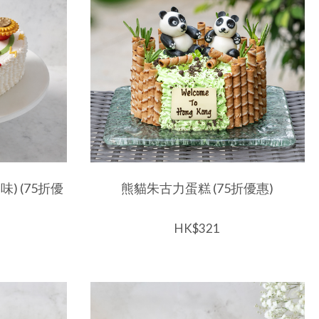
) (75折優
熊貓朱古力蛋糕 (75折優惠)
HK$321