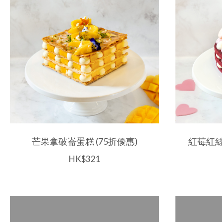
芒果拿破崙蛋糕 (75折優惠)
紅莓紅絲
HK$321