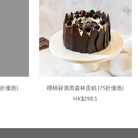
5折優惠)
櫻桃冧酒黑森林蛋糕 (75折優惠)
HK$298.5