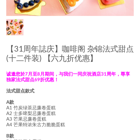
【31周年誌庆】咖啡阁 杂锦法式甜点
(十二件装) 【六九折优惠】
诚邀您於7月至8月期间，与我们一同庆祝酒店31
周
年，尊享
独家
法式甜点
69折优惠！
法式甜点款式
A款
A1 竹炭绿茶忌廉卷蛋糕
A2 士多啤梨忌廉卷蛋糕
A3 芒果忌廉卷蛋糕
A4
芒果特浓朱古力脆脆蛋糕
B款