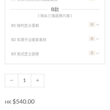
B款
( 请从三项选择六项 )
0
B1 纽约芝士蛋糕
0
B2 车厘子云呢拿慕丝
0
B3 意式芝士甜饼
$540.00
HK