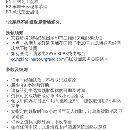
B1 纽约芝士蛋糕
B2 车厘子云呢拿慕丝
B3 意式芝士甜饼
*此產品不能赚取易赏钱积分
。
换领须知
宾客於换领时必须出示印有二维码之电邮确认
信
地点：香港九龙红磡黄埔花园德丰街
20
号九龙海逸君绰酒
店地下咖啡
阁
如有查询，请致电
2996 8098
或电邮至
cc.hgkln@harbourgrand.com
与咖啡阁服务员联络
。
条款及细则
订单一经确认后，不得取消或更改
最少 48 小时前订购
请备註列中选择领取蛋糕的日期及时间
蛋糕可於成功收取订单 48 小时后领取
领取时间為每日上午11时至晚上8时（建议取饼后3小时内
享用）
於指定的领取时间3小时后而无人领取，订单将被取消及不
设退款
订购之蛋糕只限外卖，不设堂食
如有任何争议，九龙海逸君绰酒店保留最终决定权