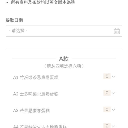
所有资料及条款均以英文版本為準
提取日期
A款
( 请从四项选择六项 )
0
A1 竹炭绿茶忌廉卷蛋糕
0
A2 士多啤梨忌廉卷蛋糕
0
A3 芒果忌廉卷蛋糕
0
A4 芒果特浓朱古力脆脆蛋糕