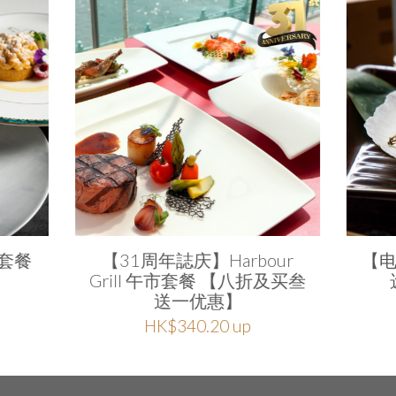
ur
【电子按金】炉端烧 晚市自
H
及买叁
选菜谱【九折优惠】
HK$200.00