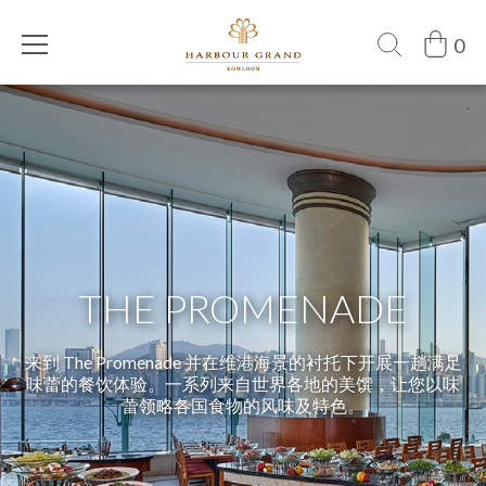
0
THE PROMENADE
来到 The Promenade 并在维港海景的衬托下开展一趟满足
味蕾的餐饮体验。一系列来自世界各地的美馔，让您以味
蕾领略各国食物的风味及特色。