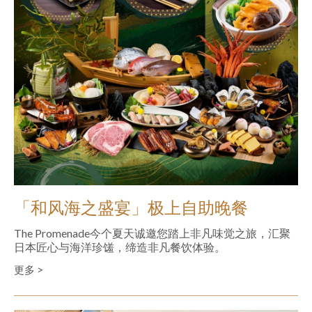
「和风海之盛宴」极上自助晚餐
The Promenade今个夏天诚邀您踏上非凡味觉之旅，汇聚
日本匠心与海洋珍馐，缔造非凡餐饮体验。
更多 >