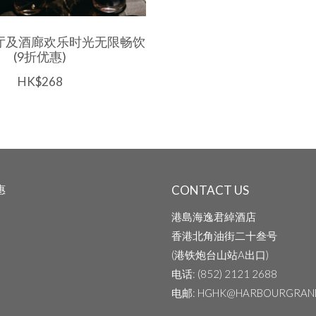
° 餐厅及酒廊欢乐时光无限畅饮
(9折优惠)
HK$268
惠
CONTACT US
港島海逸君綽酒店
香港北角油街二十叁号
(港铁炮台山站A出口)
电话
: (852) 2121 2688
电邮
: HGHK@HARBOURGRAN