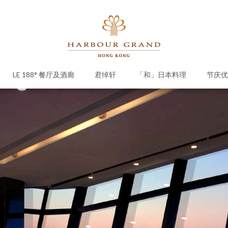
LE 188° 餐厅及酒廊
君绰轩
「和」日本料理
节庆优