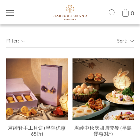
0
Filter:
Sort:
君绰轩手工月饼 (早鸟优惠
君绰中秋庆团圆套餐 (早鳥
65折)
優惠8折)