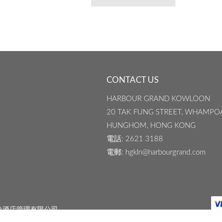
CONTACT US
HARBOUR GRAND KOWLOON
20 TAK FUNG STREET, WHAMPO
HUNGHOM, HONG KONG
電話
: 2621 3188
電郵
: hgkln@harbourgrand.com
逸酒店管理有限公司