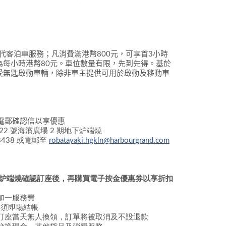
代客泊車服務；凡消費滿港幣
800
元，可享首
3
小時
為每小時港幣
80
元。車位數量有限，先到先得。基於
受無匙啟動車輛，除非車主提供可用於啟動及移動車
電郵確認
信以享優惠
2 號海濱廣場 2 期地下炉端燒
438 或電郵至
robatayaki.hgkln@harbourgrand.com
38與炉端燒確認訂座後，再購買電子按金優惠券以享折扣
加一服務費
必須即場結帳
訂座當天無人換領，訂單將被取消及不設退款