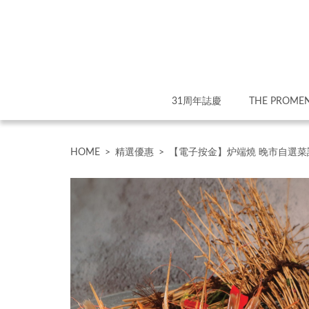
31周年誌慶
THE PROME
HOME
>
精選優惠
>
【電子按金】炉端燒 晚市自選