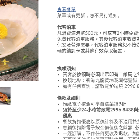
查看餐單
菜單或有更新，恕不另行通知。
代客泊車
凡消費滿港幣
500
元，可享首
2
小時免費
免費代客泊車服務。其後代客泊車收費
保安及營運需要，代客泊車服務恕不接
輛的鑰匙卡或其他有效存取裝置。
換領須知
賓客於換領時必須出示印有二維碼之
換領地點：香港九龍黃埔花園德豐街 2
如有任何查詢，請致電炉端燒 2996 8
條款及細則
預繳電子按金可享自選菜譜9折
須於
至少24小時前
致電2996 84
優惠
餐飲折扣優惠以原價計算及不適用於
惠顧後扣除電子按金價值後之餘額, 
一經訂購，不作任何更改及退款。如