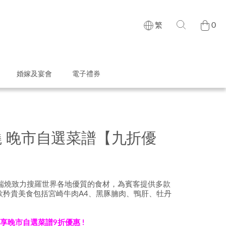
0
繁
婚嫁及宴會
電子禮券
 晚市自選菜譜【九折優
炉端燒致力搜羅世界各地優質的食材，為賓客提供多款
款矜貴美食包括
宮崎牛肉A4
、黑豚
腩肉
、鴨肝、牡丹
享晚市自選菜譜9折優惠 !