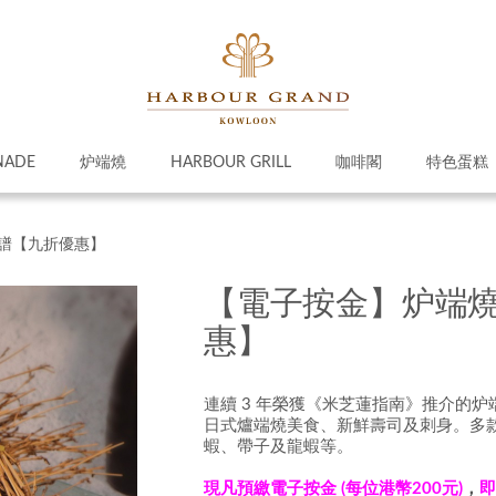
NADE
炉端燒
HARBOUR GRILL
咖啡閣
特色蛋糕
菜譜【九折優惠】
【電子按金】炉端燒
惠】
連續 3 年榮獲《米芝蓮指南》推介的
日式爐端燒美食、新鮮壽司及刺身。多
蝦、帶子及龍蝦等。
現凡預繳電子按金 (每位港幣2
00元)
，
即