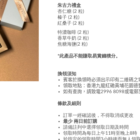
朱古力禮盒
杏仁糖 (2 粒)
榛子 (2
粒
)
紅桑子 (2
粒
)
特濃咖啡 (2
粒
)
香草牛奶
(2
粒
)
焦糖海鹽(2
粒
)
*此產品不能賺取易賞錢積分
。
換領須知
賓客於換領時必須出示印有二維碼之
領取地點：香港九龍紅磡黃埔花園德
如有查詢，請致電
2996 8098
或電郵
條款及細則
訂單一經確認後，不得取消或更改
最少 兩日前訂購
請備註列中選擇領取日期及時間
領取時間為每日上午11時至晚上8時
於指定的領取時間3小時後而無人領