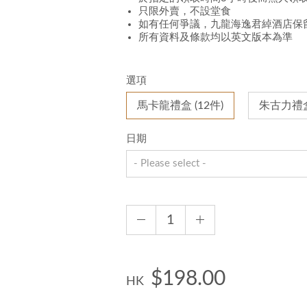
只限外賣，不設堂食
如有任何爭議，九龍海逸君綽酒店保
所有資料及條款均以英文版本為準
選項
馬卡龍禮盒 (12件)
朱古力禮盒 
日期
$198.00
HK