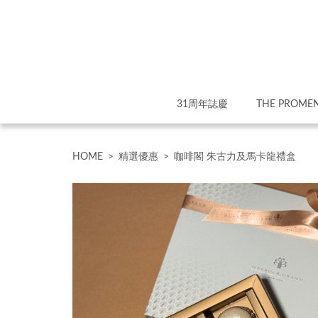
31周年誌慶
THE PROME
HOME
>
精選優惠
>
咖啡閣 朱古力及馬卡龍禮盒