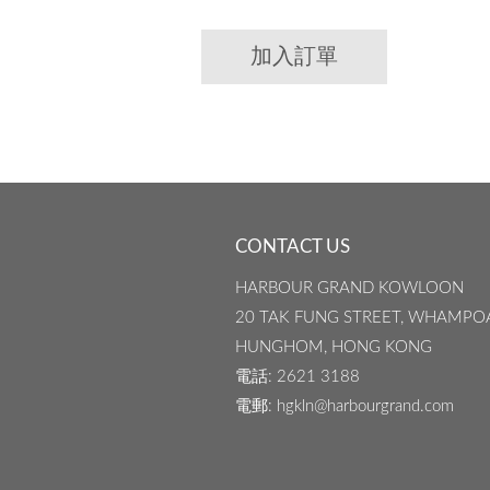
加入訂單
CONTACT US
HARBOUR GRAND KOWLOON
20 TAK FUNG STREET, WHAMPO
HUNGHOM, HONG KONG
電話
: 2621 3188
電郵
: hgkln@harbourgrand.com