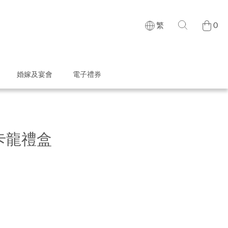
0
繁
婚嫁及宴會
電子禮券
卡龍禮盒