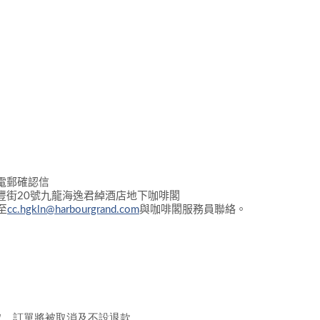
電郵確認
信
豐街
20
號九龍海逸君綽酒店地下咖啡
閣
至
cc.hgkln@harbourgrand.com
與咖啡閣服務員聯絡
。
取，訂單將被取消及不設退款