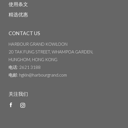
使用条文
精选优惠
CONTACT US
HARBOUR GRAND KOWLOON
20 TAK FUNG STREET, WHAMPOA GARDEN,
HUNGHOM, HONG KONG
电话
: 2621 3188
电邮
: hgkln@harbourgrand.com
关注我们