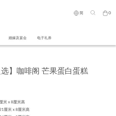
0
简
婚嫁及宴会
电子礼券
选】咖啡阁 芒果蛋白蛋糕
厘米
x 8
厘米高
21
厘米
x 8
厘米高