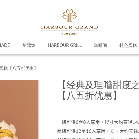
NADE
炉端燒
HARBOUR GRILL
咖啡阁
特色蛋糕
白蛋糕【八五折优惠】
【经典及理嚐甜度之
【八五折优惠】
一磅可供
6
至
8
人享用，尺寸大约直径
14
两磅可供
12
至
16
人享用，尺寸大约
直径