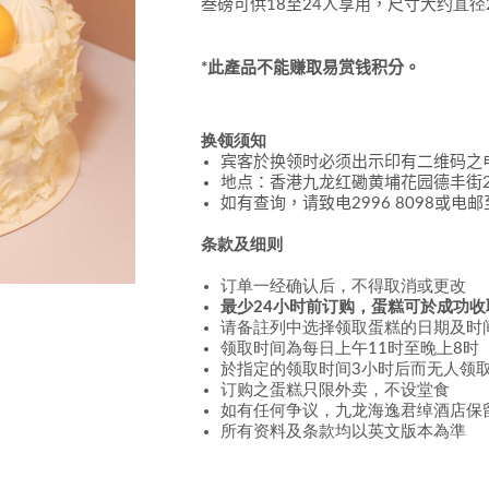
叁磅可供
18
至
24
人享用，尺寸大约
直径
*此產品不能赚取易赏钱积分
。
换领须知
宾客於换领时必须出示印有二维码之
地点：香港九龙红磡黄埔花园德丰街
如有查询，请致电
2996 8098
或电邮
条款及细则
订单一经确认后，不得取消或更改
最少24小时前订购，蛋糕可於成功收
请备註列中选择领取蛋糕的日期及时
领取时间為每日上午11时至晚上8时
於指定的领取时间3小时后而无人领
订购之蛋糕只限外卖，不设堂食
如有任何争议，九龙海逸君绰酒店保
所有资料及条款均以英文版本為準