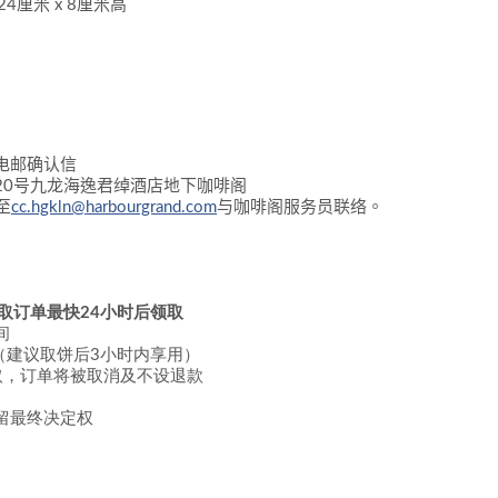
24
厘米
x 8
厘米高
电邮确认
信
20
号九龙海逸君绰酒店地下咖啡
阁
至
cc.hgkln@harbourgrand.com
与咖啡阁服务员联络
。
取订单最快24小时后领取
间
（建议取饼后3小时内享用）
取，订单将被取消及不设退款
留最终决定权