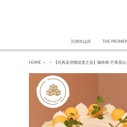
31周年誌庆
THE PROME
HOME
>
>
【经典及理嚐甜度之选】咖啡阁 芒果蛋