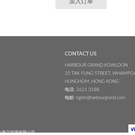
加入订单
CONTACT US
HARBOUR GRAND KOWLOON
20 TAK FUNG STREET, WHAMPO
HUNGHOM, HONG KONG
电话
: 2621 3188
电邮
: hgkln@harbourgrand.com
逸酒店管理有限公司