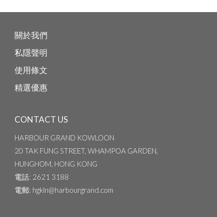
關於我們
私隱聲明
使用條文
精選優惠
CONTACT US
HARBOUR GRAND KOWLOON
20 TAK FUNG STREET, WHAMPOA GARDEN,
HUNGHOM, HONG KONG
電話
: 2621 3188
電郵
: hgkln@harbourgrand.com